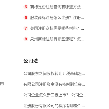
要求？商标转让所需时间是多久？
5
商标是否注册查询有哪些方法？
有哪些步骤？
6
服装商标注册怎么注册？注册商
标流程有哪些？
7
美国注册商标需要哪些材料？美
国商标办理流程有哪些？
8
泉州商标注册有哪些流程？怎么
注册吗？
公司法
公司股东之间股权转让计税基础怎么
内
确认？公司股东之间的股权转让要符
有限公司注册资金没有按时到位会怎
合什么要件？
么样？股份有限公司设立的注册条件
公司企业怎么新三板上市？ 公司企
业新三板上市的流程
注册股份有限公司的程序有哪些？注