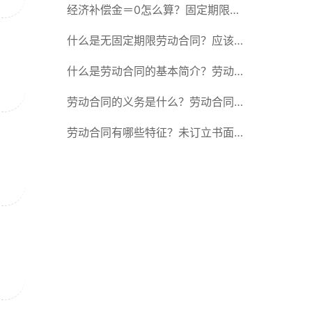
除合同的15种情形
经济补偿金＝0怎么算？固定期限劳
动合同又称什么？
什么是无固定期限劳动合同？应该怎
么解除或终止劳动合同？
什么是劳动合同的基本简介？劳动合
同的形式
劳动合同的义务是什么？劳动合同应
具备哪些条款？
劳动合同有哪些特征？未订立书面劳
动合同的法律后果