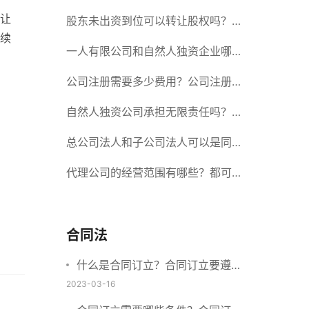
让
册股份有限公司需要提交哪些材料？
股东未出资到位可以转让股权吗？股
续
东未出资到位能否分红？
一人有限公司和自然人独资企业哪个
好？一人公司设立条件有哪些？
公司注册需要多少费用？公司注册需
要准备什么材料？
自然人独资公司承担无限责任吗？有
限责任公司与有限责任公司的区别
总公司法人和子公司法人可以是同一
个人吗？总公司更名分公司需要更改
代理公司的经营范围有哪些？都可以
吗？
代理哪些？
合同法
什么是合同订立？合同订立要遵守
什么原则？订立方式有哪些？
2023-03-16