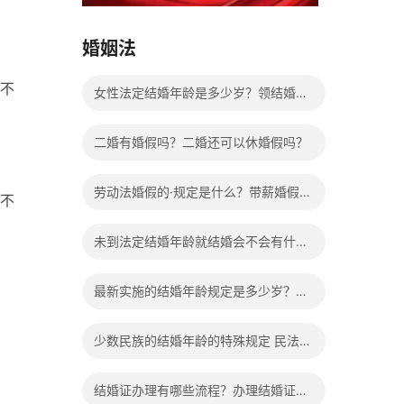
15037178970
婚姻法
不
女性法定结婚年龄是多少岁？领结婚证
需要带什么证件？
二婚有婚假吗？二婚还可以休婚假吗？
劳动法婚假的·规定是什么？带薪婚假工
不
资怎么计算？
未到法定结婚年龄就结婚会不会有什么
法律后果？
最新实施的结婚年龄规定是多少岁？法
定婚龄的确定依据有哪些？
少数民族的结婚年龄的特殊规定 民法典
有关结婚的规定
结婚证办理有哪些流程？办理结婚证有